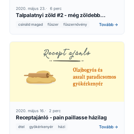
2020. május 23.
6 perc
Talpalatnyi zöld #2 - még zöldebb...
Tovább →
csináld magad
fűszer
fűszernövény
2020. május 16.
2 perc
Receptajánló - pain paillasse házilag
Tovább →
étel
gyökérkenyér
házi