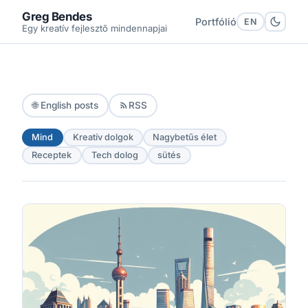
Greg Bendes
Portfólió
EN
Egy kreatív fejlesztő mindennapjai
🌐 English posts
RSS
Mind
Kreatív dolgok
Nagybetűs élet
Receptek
Tech dolog
sütés