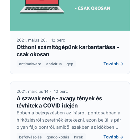
2021. május 28.
12 perc
Otthoni számítógépünk karbantartása -
csak okosan
Tovább →
antimalware
antivírus
gép
2021. március 14.
10 perc
A szavak ereje - avagy tények és
tévhitek a COVID idején
Ebben a bejegyzésben az írásról, pontosabban a
hírközlésről szeretnék értekezni, azon belül is pár
olyan fájó pontról, amiből ezekben az időkben
egyre többet kezdek látni, és ez elszomorít.
Tovább →
befolyásolás
gondolkodás
hírek