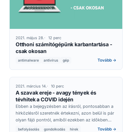
2021. május 28.
12 perc
Otthoni számítógépünk karbantartása -
csak okosan
Tovább →
antimalware
antivírus
gép
2021. március 14.
10 perc
A szavak ereje - avagy tények és
tévhitek a COVID idején
Ebben a bejegyzésben az írásról, pontosabban a
hírközlésről szeretnék értekezni, azon belül is pár
olyan fájó pontról, amiből ezekben az időkben
egyre többet kezdek látni, és ez elszomorít.
Tovább →
befolyásolás
gondolkodás
hírek