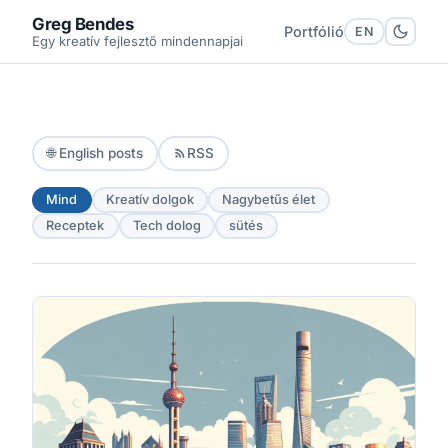
Greg Bendes
Portfólió
EN
Egy kreatív fejlesztő mindennapjai
🌐 English posts
RSS
Mind
Kreatív dolgok
Nagybetűs élet
Receptek
Tech dolog
sütés