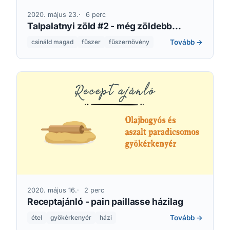
2020. május 23.
6 perc
Talpalatnyi zöld #2 - még zöldebb...
Tovább →
csináld magad
fűszer
fűszernövény
2020. május 16.
2 perc
Receptajánló - pain paillasse házilag
Tovább →
étel
gyökérkenyér
házi