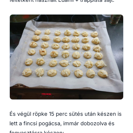
És végül röpke 15 perc sütés után készen is
lett a fincsi pogácsa, immár dobozolva és
fogyasztásra készen: