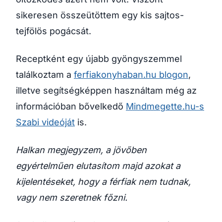
sikeresen összeütöttem egy kis sajtos-
tejfölös pogácsát.
Receptként egy újabb gyöngyszemmel
találkoztam a
ferfiakonyhaban.hu blogon
,
illetve segítségképpen használtam még az
információban bővelkedő
Mindmegette.hu-s
Szabi videóját
is.
Halkan megjegyzem, a jövőben
egyértelműen elutasítom majd azokat a
kijelentéseket, hogy a férfiak nem tudnak,
vagy nem szeretnek főzni.