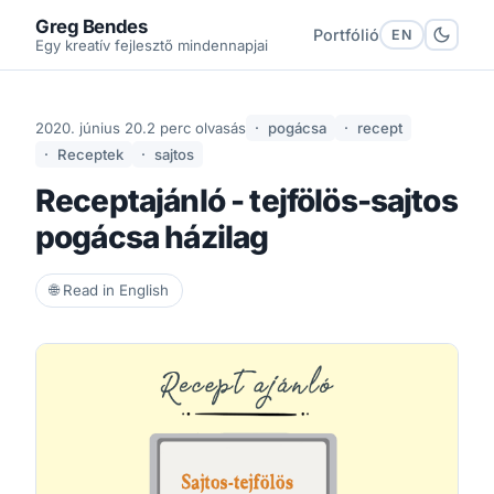
Greg Bendes
Portfólió
EN
Egy kreatív fejlesztő mindennapjai
2020. június 20.
2 perc olvasás
pogácsa
recept
Receptek
sajtos
Receptajánló - tejfölös-sajtos
pogácsa házilag
🌐 Read in English