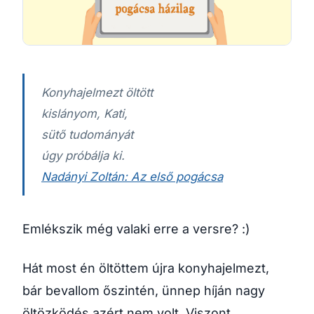
Konyhajelmezt öltött
kislányom, Kati,
sütő tudományát
úgy próbálja ki.
Nadányi Zoltán: Az első pogácsa
Emlékszik még valaki erre a versre? :)
Hát most én öltöttem újra konyhajelmezt,
bár bevallom őszintén, ünnep híján nagy
öltözködés azért nem volt. Viszont