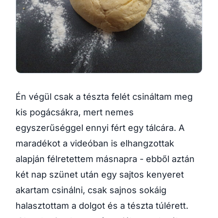
Én végül csak a tészta felét csináltam meg
kis pogácsákra, mert nemes
egyszerűséggel ennyi fért egy tálcára. A
maradékot a videóban is elhangzottak
alapján félretettem másnapra - ebből aztán
két nap szünet után egy sajtos kenyeret
akartam csinálni, csak sajnos sokáig
halasztottam a dolgot és a tészta túlérett.