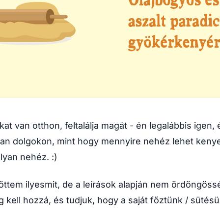
at van otthon, feltalálja magát - én legalábbis igen,
an dolgokon, mint hogy mennyire nehéz lehet kenyer
lyan nehéz. :)
tem ilyesmit, de a leírások alapján nem ördöngöss
 kell hozzá, és tudjuk, hogy a saját főztünk / sütés