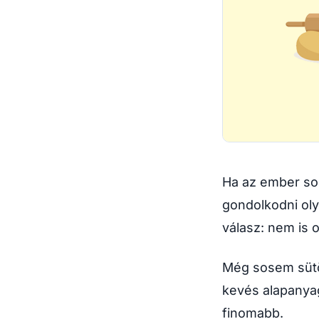
Ha az ember sok
gondolkodni oly
válasz: nem is o
Még sosem sütöt
kevés alapanyag
finomabb.