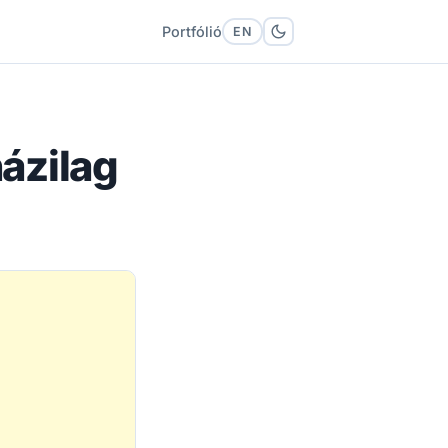
Portfólió
EN
házilag