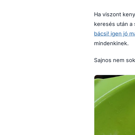
Ha viszont keny
keresés után a 
bácsi! igen jó 
mindenkinek.
Sajnos nem sok 