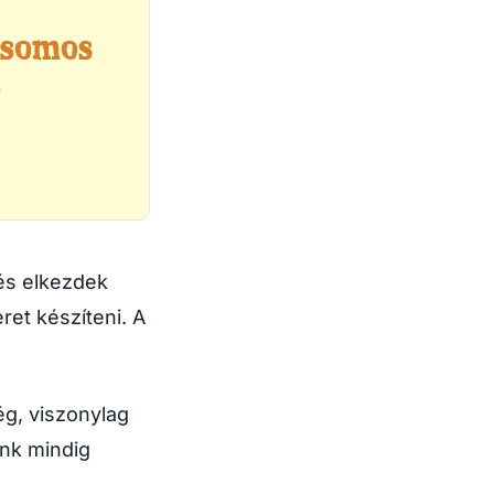
 és elkezdek
et készíteni. A
ég, viszonylag
ünk mindig