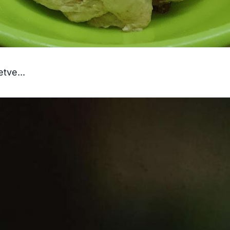
tve...