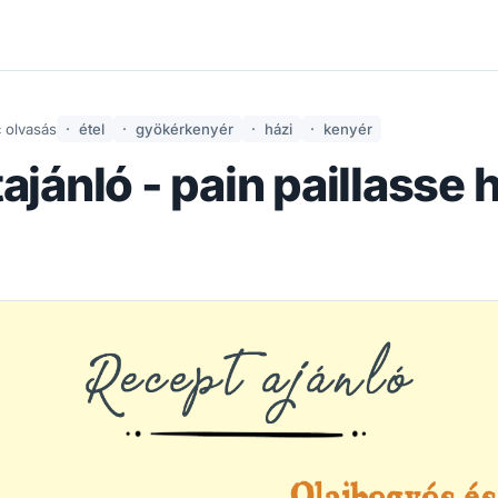
 olvasás
étel
gyökérkenyér
házi
kenyér
jánló - pain paillasse 