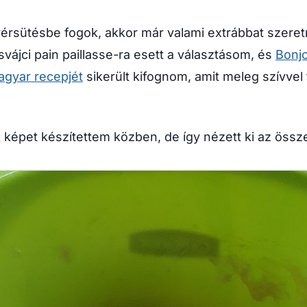
érsütésbe fogok, akkor már valami extrábbat szeretn
svájci pain paillasse-ra esett a választásom, és
Bonj
magyar recepjét
sikerült kifognom, amit meleg szívvel 
képet készítettem közben, de így nézett ki az össz