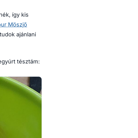
ék, így kis
our Möszjő
tudok ajánlani
egyúrt tésztám: