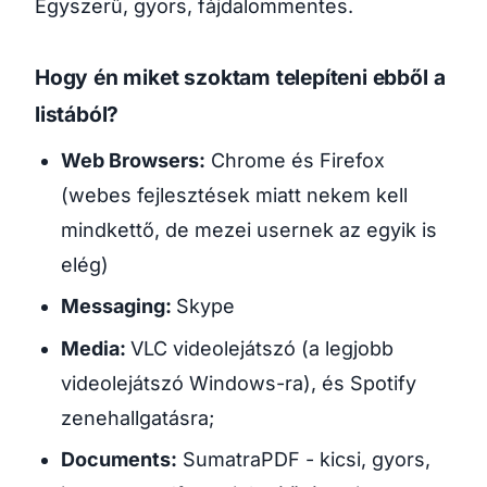
Egyszerű, gyors, fájdalommentes.
Hogy én miket szoktam telepíteni ebből a
listából?
Web Browsers:
Chrome és Firefox
(webes fejlesztések miatt nekem kell
mindkettő, de mezei usernek az egyik is
elég)
Messaging:
Skype
Media:
VLC videolejátszó (a legjobb
videolejátszó Windows-ra), és Spotify
zenehallgatásra;
Documents:
SumatraPDF - kicsi, gyors,