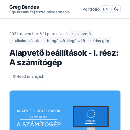
Greg Bendes
Portfólió
EN
Egy kreatív fejlesztő mindennapjai
2021. november 6.
11 perc olvasás
alapvető
alkalmazások
böngésző-kiegészítő
friss gép
Alapvető beállítások - I. rész:
A számítógép
🌐 Read in English