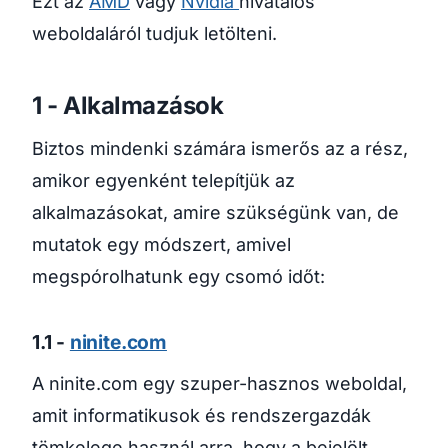
Ezt az
AMD
vagy
Nvidia
hivatalos
weboldaláról tudjuk letölteni.
1 - Alkalmazások
Biztos mindenki számára ismerős az a rész,
amikor egyenként telepítjük az
alkalmazásokat, amire szükségünk van, de
mutatok egy módszert, amivel
megspórolhatunk egy csomó időt:
1.1 -
ninite.com
A ninite.com egy szuper-hasznos weboldal,
amit informatikusok és rendszergazdák
tömkelege használ arra, hogy a bejelölt