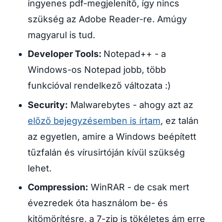
ingyenes pdf-megjelenítő, így nincs
szükség az Adobe Reader-re. Amúgy
magyarul is tud.
Developer Tools:
Notepad++ - a
Windows-os Notepad jobb, több
funkcióval rendelkező változata :)
Security:
Malwarebytes - ahogy azt az
előző bejegyzésemben is írtam
, ez talán
az egyetlen, amire a Windows beépített
tűzfalán és vírusirtóján kívül szükség
lehet.
Compression:
WinRAR - de csak mert
évezredek óta használom be- és
kitömörítésre, a 7-zip is tökéletes ám erre