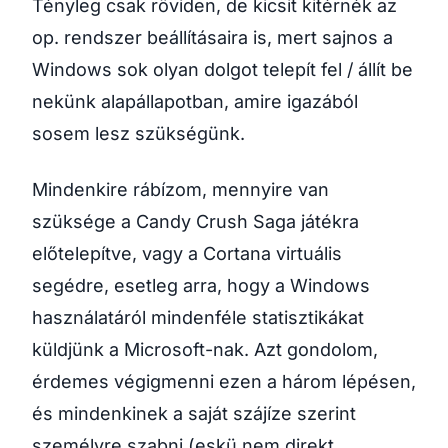
Tényleg csak röviden, de kicsit kitérnék az
op. rendszer beállításaira is, mert sajnos a
Windows sok olyan dolgot telepít fel / állít be
nekünk alapállapotban, amire igazából
sosem lesz szükségünk.
Mindenkire rábízom, mennyire van
szüksége a Candy Crush Saga játékra
előtelepítve, vagy a Cortana virtuális
segédre, esetleg arra, hogy a Windows
használatáról mindenféle statisztikákat
küldjünk a Microsoft-nak. Azt gondolom,
érdemes végigmenni ezen a három lépésen,
és mindenkinek a saját szájíze szerint
személyre szabni (eskü nem direkt